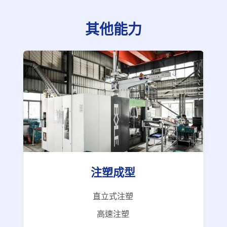
其他能力
注塑成型
直
立
式
注塑
高
速
注
塑